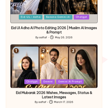
Eid-UL- Adha
Banana Gemini AI
Chatgpt
Eid Ul Adha AI Photo Editing 2026 | Muslim AI Images
& Prompt
By
aaftaf
May 26, 2026
Chatgpt
Gemini
Gemini AI Prompt
Eid Mubarak 2026 Wishes, Messages, Status &
Latest Images
By
aaftaf
March 17, 2026