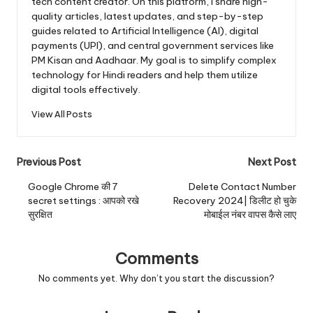
tech content creator. On this platform, I share high-
quality articles, latest updates, and step-by-step
guides related to Artificial Intelligence (AI), digital
payments (UPI), and central government services like
PM Kisan and Aadhaar. My goal is to simplify complex
technology for Hindi readers and help them utilize
digital tools effectively.
View All Posts
Previous Post
Next Post
Google Chrome की 7
Delete Contact Number
secret settings : आपको रखे
Recovery 2024| डिलीट हो चुके
सुरक्षित
मोबाईल नंबर वापस कैसे लाए
Comments
No comments yet. Why don’t you start the discussion?