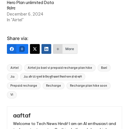
Hero Plan unlimited Data
मिलेगा
December 6, 2024
In "Airtel"
Share via:
More
0
Airtel
Airtel jio bsnl vi prepaid recharge plan hike
Bsnl
Jio
Jio और Vi यूजर्स के लिए बुरी खबर! रिचार्ज प्लान हो रहे महंगे
Prepaid recharge
Recharge
Recharge plan hike soon
Vi
aaftaf
Welcome to Tech News Hindi! I am an AI enthusiast and