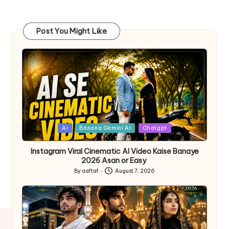
Post You Might Like
Ai
Banana Gemini AI
Chatgpt
Instagram Viral Cinematic AI Video Kaise Banaye
2026 Asan or Easy
By
aaftaf
August 7, 2026